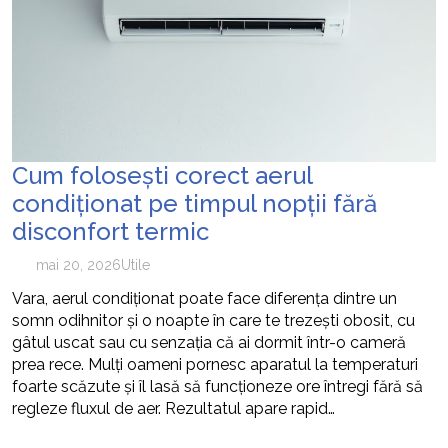
cum pot fi prevenite
Cum folosești corect aerul
condiționat pe timpul nopții fără
disconfort termic
mai 20, 2026
Utile
Vara, aerul condiționat poate face diferența dintre un
somn odihnitor și o noapte în care te trezești obosit, cu
gâtul uscat sau cu senzația că ai dormit într-o cameră
prea rece. Mulți oameni pornesc aparatul la temperaturi
foarte scăzute și îl lasă să funcționeze ore întregi fără să
regleze fluxul de aer. Rezultatul apare rapid…