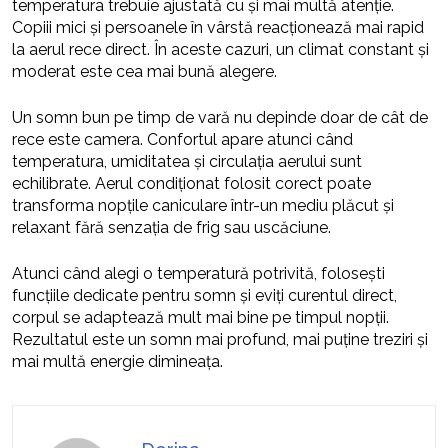
temperatura trebuie ajustată cu și mai multă atenție.
Copiii mici și persoanele în vârstă reacționează mai rapid
la aerul rece direct. În aceste cazuri, un climat constant și
moderat este cea mai bună alegere.
Un somn bun pe timp de vară nu depinde doar de cât de
rece este camera. Confortul apare atunci când
temperatura, umiditatea și circulația aerului sunt
echilibrate. Aerul condiționat folosit corect poate
transforma nopțile caniculare într-un mediu plăcut și
relaxant fără senzația de frig sau uscăciune.
Atunci când alegi o temperatură potrivită, folosești
funcțiile dedicate pentru somn și eviți curentul direct,
corpul se adaptează mult mai bine pe timpul nopții.
Rezultatul este un somn mai profund, mai puține treziri și
mai multă energie dimineața.