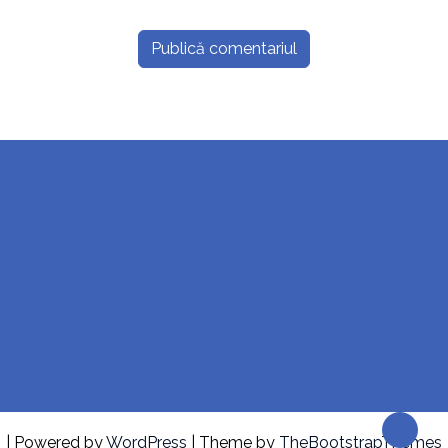
| Powered by
WordPress
| Theme by
TheBootstrapThemes