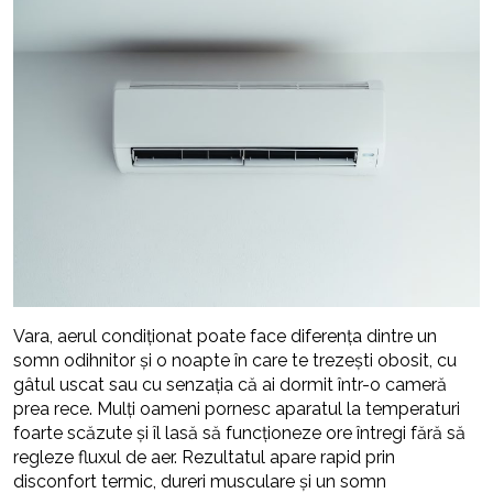
Vara, aerul condiționat poate face diferența dintre un
somn odihnitor și o noapte în care te trezești obosit, cu
gâtul uscat sau cu senzația că ai dormit într-o cameră
prea rece. Mulți oameni pornesc aparatul la temperaturi
foarte scăzute și îl lasă să funcționeze ore întregi fără să
regleze fluxul de aer. Rezultatul apare rapid prin
disconfort termic, dureri musculare și un somn