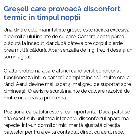
Greșeli care provoacă disconfort
termic în timpul nopții
Una dintre cele mai întâlnite greșeli este răcirea excesivă
a dormitorului înainte de culcare. Camera poate părea
plăcută la început, dar după câteva ore corpul pierde
prea multă căldură. Apar senzația de frig, treziri dese și un
somn agitat.
O altă problemă apare atunci când aerul condiționat
funcționează într-o cameră complet închisă multe ore la
rând. Aerul devine mai uscat și mai greu de suportat spre
dimineață. O aerisire scurtă înainte de culcare rezolvă de
multe ori această problemă.
Poziționarea patului este și ea importantă. Dacă patul se
află exact sub unitatea interioară, disconfortul apare mai
repede. Într-un dormitor mic, merită ajustată direcția
paletelor pentru a evita contactul direct cu aerul rece.