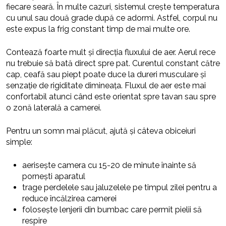
fiecare seară. În multe cazuri, sistemul crește temperatura
cu unul sau două grade după ce adormi. Astfel, corpul nu
este expus la frig constant timp de mai multe ore.
Contează foarte mult și direcția fluxului de aer. Aerul rece
nu trebuie să bată direct spre pat. Curentul constant către
cap, ceafă sau piept poate duce la dureri musculare și
senzație de rigiditate dimineața. Fluxul de aer este mai
confortabil atunci când este orientat spre tavan sau spre
o zonă laterală a camerei.
Pentru un somn mai plăcut, ajută și câteva obiceiuri
simple:
aerisește camera cu 15-20 de minute înainte să
pornești aparatul
trage perdelele sau jaluzelele pe timpul zilei pentru a
reduce încălzirea camerei
folosește lenjerii din bumbac care permit pielii să
respire