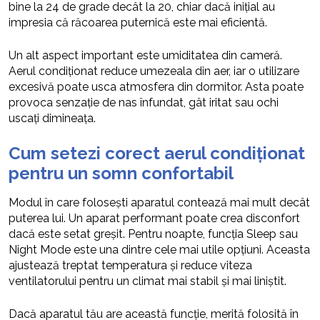
bine la 24 de grade decât la 20, chiar dacă inițial au
impresia că răcoarea puternică este mai eficientă.
Un alt aspect important este umiditatea din cameră.
Aerul condiționat reduce umezeala din aer, iar o utilizare
excesivă poate usca atmosfera din dormitor. Asta poate
provoca senzație de nas înfundat, gât iritat sau ochi
uscați dimineața.
Cum setezi corect aerul condiționat
pentru un somn confortabil
Modul în care folosești aparatul contează mai mult decât
puterea lui. Un aparat performant poate crea disconfort
dacă este setat greșit. Pentru noapte, funcția Sleep sau
Night Mode este una dintre cele mai utile opțiuni. Aceasta
ajustează treptat temperatura și reduce viteza
ventilatorului pentru un climat mai stabil și mai liniștit.
Dacă aparatul tău are această funcție, merită folosită în