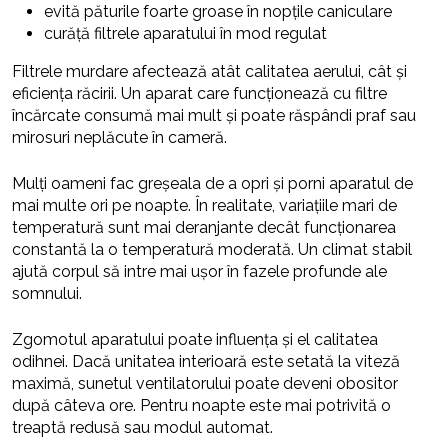
evită păturile foarte groase în nopțile caniculare
curăță filtrele aparatului în mod regulat
Filtrele murdare afectează atât calitatea aerului, cât și
eficiența răcirii. Un aparat care funcționează cu filtre
încărcate consumă mai mult și poate răspândi praf sau
mirosuri neplăcute în cameră.
Mulți oameni fac greșeala de a opri și porni aparatul de
mai multe ori pe noapte. În realitate, variațiile mari de
temperatură sunt mai deranjante decât funcționarea
constantă la o temperatură moderată. Un climat stabil
ajută corpul să intre mai ușor în fazele profunde ale
somnului.
Zgomotul aparatului poate influența și el calitatea
odihnei. Dacă unitatea interioară este setată la viteză
maximă, sunetul ventilatorului poate deveni obositor
după câteva ore. Pentru noapte este mai potrivită o
treaptă redusă sau modul automat.