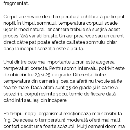
fragmentat.
Corpul are nevoie de o temperatură echilibrată pe timpul
nopții. În timpul somnului, temperatura corpului scade
ușor în mod natural, iar camera trebuie să susțină acest
proces fără variații bruște. Un aer prea rece sau un curent
direct către pat poate afecta calitatea somnului chiar
dacă la început senzația este plăcută.
Unul dintre cele mai importante lucruri este alegerea
temperaturii corecte. Pentru somn, intervalul potrivit este
de obicei între 23 și 25 de grade. Diferența dintre
temperatura din cameră și cea de afară nu trebuie să fie
foarte mare. Dacă afară sunt 35 de grade și în cameră
setezi 19, corpul resimte șocul termic de fiecare dată
când intri sau ieși din încăpere.
Pe timpul nopții, organismul reacționează mai sensibil la
frig. De aceea, o temperatură moderată oferă mai mult
confort decât una foarte scăzută. Mulți oameni dorm mai