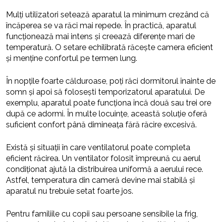
Mulți utilizatori setează aparatul la minimum crezând că
încăperea se va răci mai repede. În practică, aparatul
funcționează mai intens și creează diferențe mari de
temperatură. O setare echilibrată răcește camera eficient
și menține confortul pe termen lung.
În nopțile foarte călduroase, poți răci dormitorul înainte de
somn și apoi să folosești temporizatorul aparatului. De
exemplu, aparatul poate funcționa încă două sau trei ore
după ce adormi. În multe locuințe, această soluție oferă
suficient confort până dimineața fără răcire excesivă.
Există și situații în care ventilatorul poate completa
eficient răcirea. Un ventilator folosit împreună cu aerul
condiționat ajută la distribuirea uniformă a aerului rece.
Astfel, temperatura din cameră devine mai stabilă și
aparatul nu trebuie setat foarte jos.
Pentru familiile cu copii sau persoane sensibile la frig,