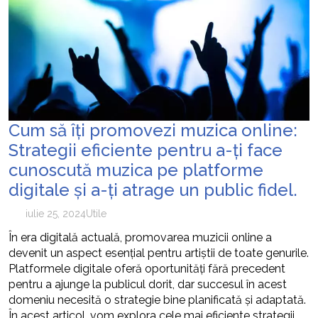
Cum să îți promovezi muzica online:
Strategii eficiente pentru a-ți face
cunoscută muzica pe platforme
digitale și a-ți atrage un public fidel.
iulie 25, 2024
Utile
În era digitală actuală, promovarea muzicii online a
devenit un aspect esențial pentru artiștii de toate genurile.
Platformele digitale oferă oportunități fără precedent
pentru a ajunge la publicul dorit, dar succesul în acest
domeniu necesită o strategie bine planificată și adaptată.
În acest articol, vom explora cele mai eficiente strategii