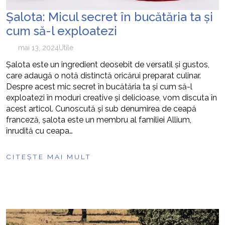
Șalota: Micul secret în bucătăria ta și
cum să-l exploatezi
mai 13, 2024
Utile
Șalota este un ingredient deosebit de versatil și gustos,
care adaugă o notă distinctă oricărui preparat culinar.
Despre acest mic secret în bucătăria ta și cum să-l
exploatezi în moduri creative și delicioase, vom discuta în
acest articol. Cunoscută și sub denumirea de ceapă
franceză, șalota este un membru al familiei Allium,
înrudită cu ceapa…
CITEȘTE MAI MULT