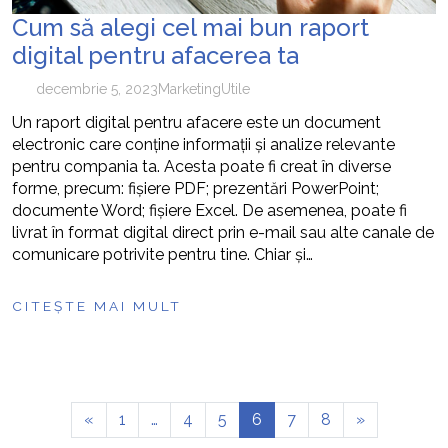
Cum să alegi cel mai bun raport
digital pentru afacerea ta
decembrie 5, 2023
Marketing
Utile
Un raport digital pentru afacere este un document
electronic care conține informații și analize relevante
pentru compania ta. Acesta poate fi creat în diverse
forme, precum: fișiere PDF; prezentări PowerPoint;
documente Word; fișiere Excel. De asemenea, poate fi
livrat în format digital direct prin e-mail sau alte canale de
comunicare potrivite pentru tine. Chiar și…
CITEȘTE MAI MULT
«
1
…
4
5
6
7
8
»