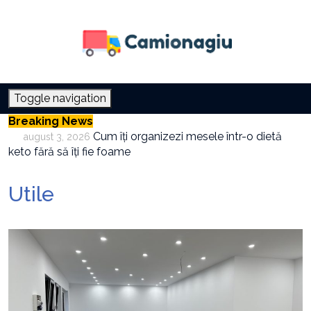
Toggle navigation
Breaking News
Cum îți organizezi mesele într-o dietă
august 3, 2026
keto fără să îți fie foame
Cum combini crema hidratantă cu
iulie 30, 2026
protecția solară
Utile
Cum folosești aerul condiționat fără să
iulie 27, 2026
crești factura la electricitate
Cum integrezi oțetul de orez în meniul de
iulie 23, 2026
zi cu zi
Este tehnica Pomodoro potrivită pentru
iulie 21, 2026
orice tip de activitate
Cele mai frecvente cauze ale anxietății și
august 5, 2026
cum pot fi prevenite